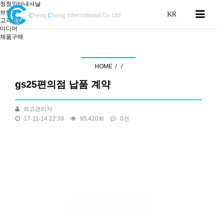
청청인터내셔날
브랜드
고객센터
미디어
제품구매
공지사항
HOME /
/
gs25편의점 납품 계약
최고관리자
17-11-14 22:39
95,420회
0건
본문